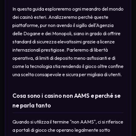
In questa guida esploreremo ogni meandro del mondo
dei casinò esteri. Analizzeremo perché queste
piattaforme, pur non avendo il sigillo dell'Agenzia
delle Dogane e dei Monopoli, siano in grado di offrire
standard di sicurezza elevatissimi grazie a licenze
internazionali prestigiose. Parleremo di libertà
operativa, di limiti di deposito meno asfissianti e di
come la tecnologia stia rendendo il gioco oltre confine
una scelta consapevole e sicura per migliaia di utenti.
Cosa sono i casino non AAMS e perché se
ne parla tanto
Quando si utilizza il termine "non AAMS", ci si riferisce
a portali di gioco che operano legalmente sotto