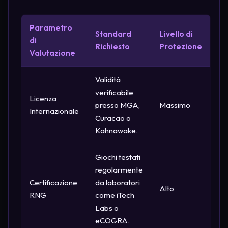
Parametro
Standard
Livello di
di
Richiesto
Protezione
Valutazione
Validità
verificabile
Licenza
presso MGA,
Massimo
Internazionale
Curacao o
Kahnawake.
Giochi testati
regolarmente
Certificazione
da laboratori
Alto
RNG
come iTech
Labs o
eCOGRA.