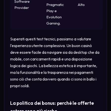
Software
Pragmatic
Alto
Provider
Play e
Evolution
Gaming.
Superati questi test tecnici, passiamo a valutare
l'esperienza utente complessiva. Un buon casinò
deve essere facile da navigare sia da desktop che da
mobile, con caricamenti rapidi e una disposizione
logica dei giochi. La bellezza estetica è importante,
ma la funzionalità e la trasparenza nei pagamenti
sono ciò che conta davvero quando ci sono in ballo i
propri soldi.
La politica dei bonus: perché le offerte
estere sono più ricche