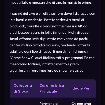
mozzafiato e meccaniche di vincita mai viste prima.
Il casinò dal vivo è un altro settore dove il distacco con
i siti locali è evidente. Potete sedervi a tavoli di
blackjack, roulette o baccarat trasmessi in 4K da
studi lussuosi sparsi in tutto il mondo. Molti di questi
tavoli offrono limiti di puntata che vanno da pochi
centesimi fino a migliaia di euro, rendendo l'offerta
adatta a ogni tipo di tasca. E non dimentichiamo i
"Game Shows", quei titoli ispirati ai programmi TV che
mescolano fortuna, intrattenimento e premi
giganteschi in un'atmosfera da show televisivo.
Categoria
Caratteristica
Ideale Per
di Gioco
Principale
Permette di
Chi non ama