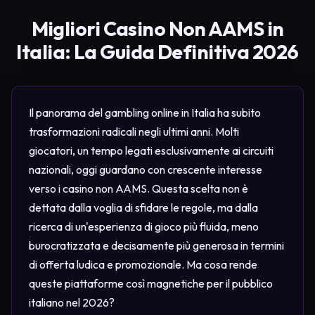
Migliori Casino Non AAMS in
Italia: La Guida Definitiva 2026
Il panorama del gambling online in Italia ha subito
trasformazioni radicali negli ultimi anni. Molti
giocatori, un tempo legati esclusivamente ai circuiti
nazionali, oggi guardano con crescente interesse
verso i casino non AAMS. Questa scelta non è
dettata dalla voglia di sfidare le regole, ma dalla
ricerca di un'esperienza di gioco più fluida, meno
burocratizzata e decisamente più generosa in termini
di offerta ludica e promozionale. Ma cosa rende
queste piattaforme così magnetiche per il pubblico
italiano nel 2026?