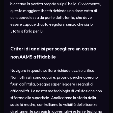
bloccano la partita proprio sul più bello. Ovviamente,
questa maggiore libertà richiede una dose extra di
consapevolezza da parte dell'utente, che deve
essere capace di auto-regolarsi senza che sia lo
Stato a farlo per lui.
Criteri di analisi per scegliere un casino
non AAMS affidabile
Navigare in questo settore richiede occhio critico.
Non tutti i siti sono uguali e, proprio perché operano
fuori dall'Italia, bisogna saper leggere i segnali di
affidabilità. La nostra metodologia di valutazione non
si ferma alla superficie. Analizziamo la storia della
società madre, controlliamo la validità delle licenze
direttamente sui registri governativi esteri e testiamo