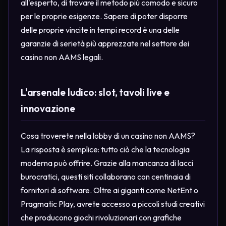
all'esperto, di trovare il metodo più comodo e sicuro
per le proprie esigenze. Sapere di poter disporre
delle proprie vincite in tempi record è una delle
garanzie di serietà più apprezzate nel settore dei
casino non AAMS legali.
L'arsenale ludico: slot, tavoli live e
innovazione
Cosa troverete nella lobby di un casino non AAMS?
La risposta è semplice: tutto ciò che la tecnologia
moderna può offrire. Grazie alla mancanza di lacci
burocratici, questi siti collaborano con centinaia di
fornitori di software. Oltre ai giganti come NetEnt o
Pragmatic Play, avrete accesso a piccoli studi creativi
che producono giochi rivoluzionari con grafiche