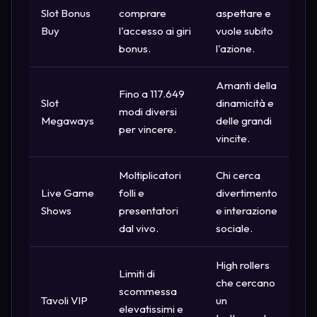
Slot Bonus
comprare
aspettare e
Buy
l'accesso ai giri
vuole subito
bonus.
l'azione.
Amanti della
Fino a 117.649
Slot
dinamicità e
modi diversi
Megaways
delle grandi
per vincere.
vincite.
Moltiplicatori
Chi cerca
Live Game
folli e
divertimento
Shows
presentatori
e interazione
dal vivo.
sociale.
High rollers
Limiti di
che cercano
scommessa
Tavoli VIP
un
elevatissimi e