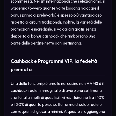
scommessa. Nei siti internazionali che selezioniamo, il
wagering (ovvero quante volte bisogna rigiocare il
bonus prima di prelevarlo) è spesso più vantaggioso
rispetto ai circuiti tradizionali. Inoltre, la varietà delle
promozioni è incredibile: si va dai giri gratis senza
deposito ai bonus cashback che rimborsano una
parte delle perdite nette ogni settimana.
Cashback e Programmi VIP: la fedeltà
premiata
Una delle funzioni più amate nei casino non AAMS è il
cashback reale. Immaginate di avere una settimana
sfortunata: molti di questi siti vi restituiranno tra il 10%
e il 20% di quanto perso sotto forma di saldo reale o
con requisiti di giocata minimi. A questo si aggiungono