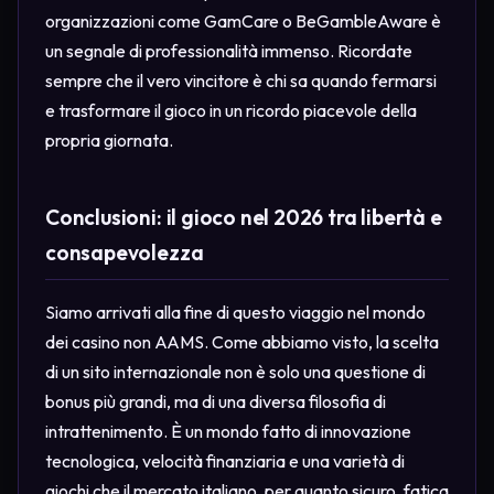
organizzazioni come GamCare o BeGambleAware è
un segnale di professionalità immenso. Ricordate
sempre che il vero vincitore è chi sa quando fermarsi
e trasformare il gioco in un ricordo piacevole della
propria giornata.
Conclusioni: il gioco nel 2026 tra libertà e
consapevolezza
Siamo arrivati alla fine di questo viaggio nel mondo
dei casino non AAMS. Come abbiamo visto, la scelta
di un sito internazionale non è solo una questione di
bonus più grandi, ma di una diversa filosofia di
intrattenimento. È un mondo fatto di innovazione
tecnologica, velocità finanziaria e una varietà di
giochi che il mercato italiano, per quanto sicuro, fatica